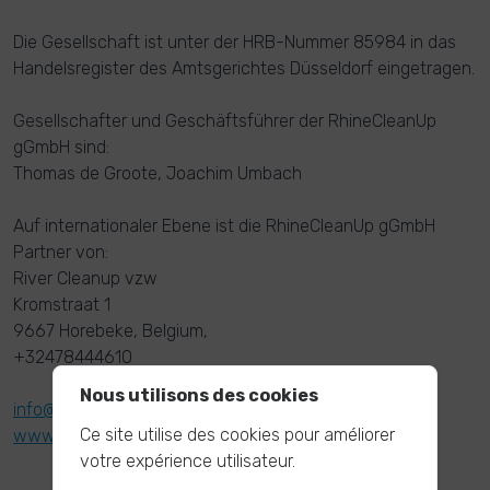
Die Gesellschaft ist unter der HRB-Nummer 85984 in das
Handelsregister des Amtsgerichtes Düsseldorf eingetragen.
Gesellschafter und Geschäftsführer der RhineCleanUp
gGmbH sind:
Thomas de Groote, Joachim Umbach
Auf internationaler Ebene ist die RhineCleanUp gGmbH
Partner von:
River Cleanup vzw
Kromstraat 1
9667 Horebeke, Belgium,
+32478444610
Nous utilisons des cookies
info@river-cleanup.org
Ce site utilise des cookies pour améliorer
www.river-cleanup.org
votre expérience utilisateur.